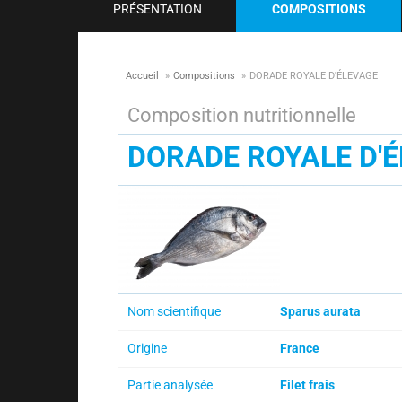
PRÉSENTATION
COMPOSITIONS
Accueil
»
Compositions
»
DORADE ROYALE D'ÉLEVAGE
Composition nutritionnelle
DORADE ROYALE D'
Nom scientifique
Sparus aurata
Origine
France
Partie analysée
Filet frais