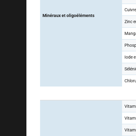
Cuivr
Minéraux et oligoéléments
Zinc 
Manga
Phosp
Iode 
Sélén
Chlor
Vitami
Vitami
Vitam