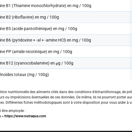
ine B1 (Thiamine monochlorhydrate) en mg / 100g
ne B2 (riboflavine) en mg / 100g
ine B5 (acide pantothénique) en mg / 100g
ne B6 (pyridoxine + -al + -amine HCl) en mg / 100g
ine PP (amide nicotinique) en mg / 100g
ine B12 (cyanocobalamine) en µg / 100g
énoïdes totaux (mg / 100g)
ion nutritionnelle des aliments cités dans des conditions d'échantillonnage, de prép
eurs ou imprécisions éventuelles de ces données. De même, ils ne pourront porter 
es. Différentes fiches méthodologiques sont à votre disposition pour vous aider à u
t être employée :
es » https://www.nutraqua.com