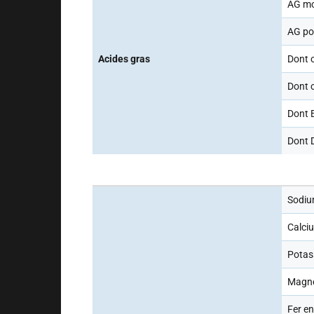
AG mo
AG po
Acides gras
Dont 
Dont 
Dont 
Dont 
Sodiu
Calci
Potas
Magné
Fer e