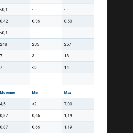
<0,1
-
-
0,42
0,36
0,50
<0,1
-
-
248
235
257
7
3
13
7
<5
14
-
-
-
Moyenne
Min
Max
4,5
<2
7,00
0,87
0,66
1,19
0,87
0,66
1,19