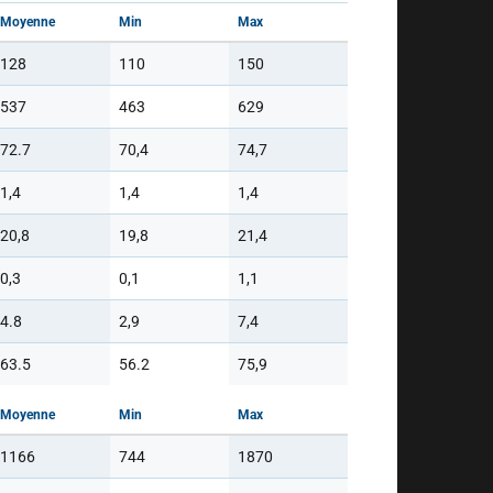
Moyenne
Min
Max
128
110
150
537
463
629
72.7
70,4
74,7
1,4
1,4
1,4
20,8
19,8
21,4
0,3
0,1
1,1
4.8
2,9
7,4
63.5
56.2
75,9
Moyenne
Min
Max
1166
744
1870