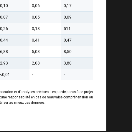
0,10
0,06
0,17
0,07
0,05
0,09
0,26
0,18
511
0,44
0,41
0,47
6,88
5,03
8,50
2,93
2,08
3,80
<0,01
-
-
aration et d'analyses précises. Les participants à ce projet
aucune responsabilité en cas de mauvaise compréhension ou
tiliser au mieux ces données.