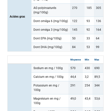
AG polyinsaturés
270
185
305
(mg/100g)
Acides gras
Dont oméga 6 (mg/100g)
122
93
136
Dont oméga 3 (mg/100g)
145
92
164
Dont EPA (mg/100g)
50
33
64
Dont DHA (mg/100g)
84
53
99
Moyenne
Min
Max
Sodium en mg / 100g
570
430
690
Calcium en mg / 100g
44,4
3,2
89,5
Potassium en mg /
291
254
344
100g
Magnésium en mg /
49,0
43,4
53,6
100g