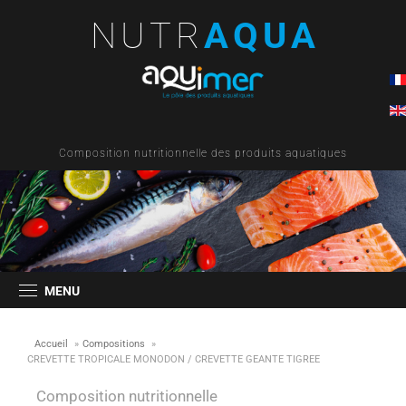
NUTR
AQUA
Composition nutritionnelle des produits aquatiques
MENU
Accueil
»
Compositions
»
CREVETTE TROPICALE MONODON / CREVETTE GEANTE TIGREE
Composition nutritionnelle