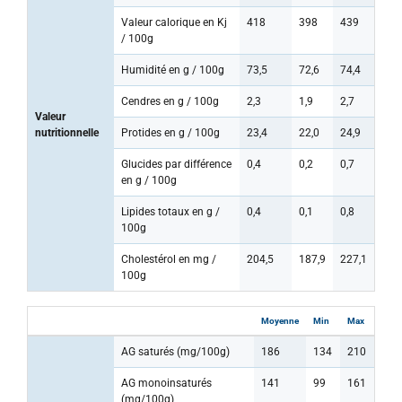
Valeur calorique en Kj
418
398
439
/ 100g
Humidité en g / 100g
73,5
72,6
74,4
Cendres en g / 100g
2,3
1,9
2,7
Valeur
nutritionnelle
Protides en g / 100g
23,4
22,0
24,9
Glucides par différence
0,4
0,2
0,7
en g / 100g
Lipides totaux en g /
0,4
0,1
0,8
100g
Cholestérol en mg /
204,5
187,9
227,1
100g
Moyenne
Min
Max
AG saturés (mg/100g)
186
134
210
AG monoinsaturés
141
99
161
(mg/100g)