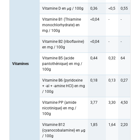
Vitamine D en µg / 100g
0,36
<0,5
0,55
Vitamine B1 (Thiamine
<0,04
-
-
monochlorhydrate) en
mg / 100g
Vitamine B2 (riboflavine)
<0,04
-
-
en mg / 100g
Vitamine B5 (acide
0,44
0,32
64
Vitamines
pantothénique) en mg /
100g
Vitamine B6 (pyridoxine
0,18
0,13
0,27
+ -al + -amine HCl) en mg
/ 100g
Vitamine PP (amide
3,77
3,30
4,50
nicotinique) en mg /
100g
Vitamine B12
1,85
1,64
2,20
(cyanocobalamine) en µg
/ 100g