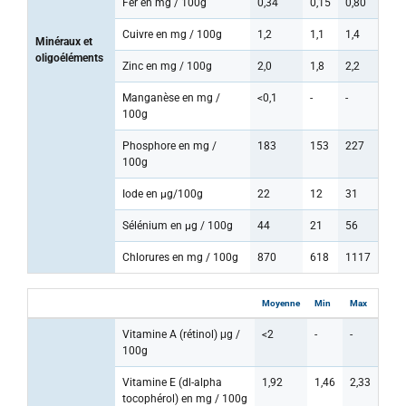
Fer en mg / 100g
0,34
0,15
0,80
Cuivre en mg / 100g
1,2
1,1
1,4
Minéraux et
oligoéléments
Zinc en mg / 100g
2,0
1,8
2,2
Manganèse en mg /
<0,1
-
-
100g
Phosphore en mg /
183
153
227
100g
Iode en µg/100g
22
12
31
Sélénium en µg / 100g
44
21
56
Chlorures en mg / 100g
870
618
1117
Moyenne
Min
Max
Vitamine A (rétinol) μg /
<2
-
-
100g
Vitamine E (dl-alpha
1,92
1,46
2,33
tocophérol) en mg / 100g